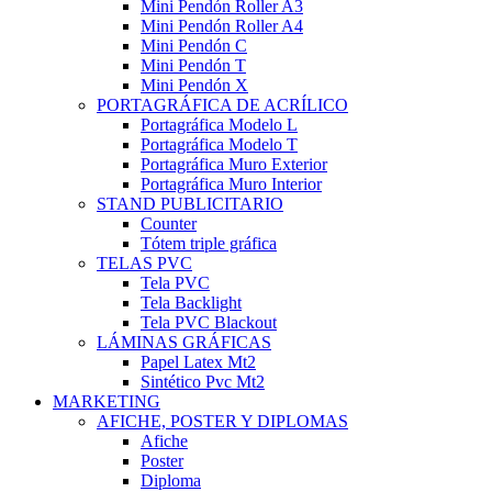
Mini Pendón Roller A3
Mini Pendón Roller A4
Mini Pendón C
Mini Pendón T
Mini Pendón X
PORTAGRÁFICA DE ACRÍLICO
Portagráfica Modelo L
Portagráfica Modelo T
Portagráfica Muro Exterior
Portagráfica Muro Interior
STAND PUBLICITARIO
Counter
Tótem triple gráfica
TELAS PVC
Tela PVC
Tela Backlight
Tela PVC Blackout
LÁMINAS GRÁFICAS
Papel Latex Mt2
Sintético Pvc Mt2
MARKETING
AFICHE, POSTER Y DIPLOMAS
Afiche
Poster
Diploma