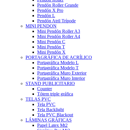
Pendón Roller Grande
Pendón X Pro
Pendón L
Pendón Atril Trípode
MINI PENDON
Mini Pendón Roller A3
Mini Pendón Roller A4
Mini Pendón C
Mini Pendón T
Mini Pendón X
PORTAGRÁFICA DE ACRÍLICO
Portagráfica Modelo L
Portagráfica Modelo T
Portagráfica Muro Exterior
Portagráfica Muro Interior
STAND PUBLICITARIO
Counter
Tótem triple gráfica
TELAS PVC
Tela PVC
Tela Backlight
Tela PVC Blackout
LÁMINAS GRÁFICAS
Papel Latex Mt2