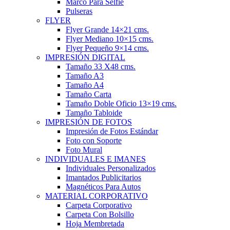
Marco Para Selfie
Pulseras
FLYER
Flyer Grande 14×21 cms.
Flyer Mediano 10×15 cms.
Flyer Pequeño 9×14 cms.
IMPRESIÓN DIGITAL
Tamaño 33 X48 cms.
Tamaño A3
Tamaño A4
Tamaño Carta
Tamaño Doble Oficio 13×19 cms.
Tamaño Tabloide
IMPRESIÓN DE FOTOS
Impresión de Fotos Estándar
Foto con Soporte
Foto Mural
INDIVIDUALES E IMANES
Individuales Personalizados
Imantados Publicitarios
Magnéticos Para Autos
MATERIAL CORPORATIVO
Carpeta Corporativo
Carpeta Con Bolsillo
Hoja Membretada