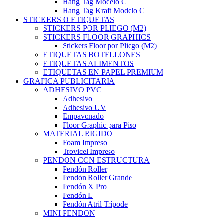
Hang Tag Modelo C
Hang Tag Kraft Modelo C
STICKERS O ETIQUETAS
STICKERS POR PLIEGO (M2)
STICKERS FLOOR GRAPHICS
Stickers Floor por Pliego (M2)
ETIQUETAS BOTELLONES
ETIQUETAS ALIMENTOS
ETIQUETAS EN PAPEL PREMIUM
GRAFICA PUBLICITARIA
ADHESIVO PVC
Adhesivo
Adhesivo UV
Empavonado
Floor Graphic para Piso
MATERIAL RIGIDO
Foam Impreso
Trovicel Impreso
PENDON CON ESTRUCTURA
Pendón Roller
Pendón Roller Grande
Pendón X Pro
Pendón L
Pendón Atril Trípode
MINI PENDON