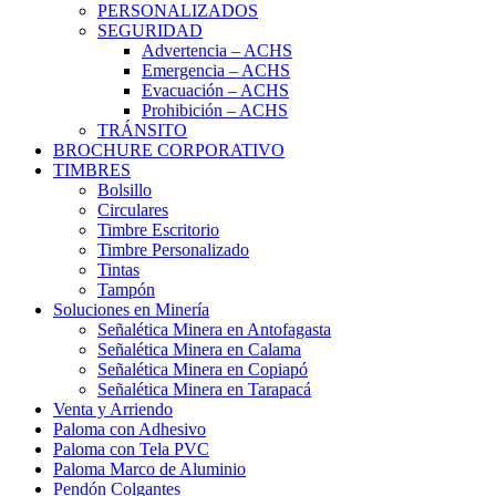
PERSONALIZADOS
SEGURIDAD
Advertencia – ACHS
Emergencia – ACHS
Evacuación – ACHS
Prohibición – ACHS
TRÁNSITO
BROCHURE CORPORATIVO
TIMBRES
Bolsillo
Circulares
Timbre Escritorio
Timbre Personalizado
Tintas
Tampón
Soluciones en Minería
Señalética Minera en Antofagasta
Señalética Minera en Calama
Señalética Minera en Copiapó
Señalética Minera en Tarapacá
Venta y Arriendo
Paloma con Adhesivo
Paloma con Tela PVC
Paloma Marco de Aluminio
Pendón Colgantes