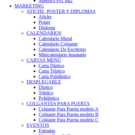
Sintético Pvc Mt2
MARKETING
AFICHE, POSTER Y DIPLOMAS
Afiche
Poster
Diploma
CALENDARIOS
Calendario Mural
Calendario Colgante
Calendario De Escritorio
Minicalendario Imantado
CARTAS MENÚ
Carta Díptico
Carta Tríptico
Carta Polidíptico
DESPLEGABLE
Díptico
Tríptico
Polidíptico
COLGANTES PARA PUERTA
Colgante Para Puerta modelo A
Colgante Para Puerta modelo B
Colgante Para Puerta modelo C
EVENTOS
Entradas