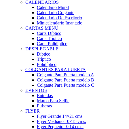
CALENDARIOS
Calendario Mural
Calendario Colgante
Calendario De Escritorio
Minicalendario Imantado
CARTAS MENÚ
Carta Díptico
Carta Tríptico
Carta Polidíptico
DESPLEGABLE
Díptico
Tríptico
Polidíptico
COLGANTES PARA PUERTA
Colgante Para Puerta modelo A
Colgante Para Puerta modelo B
Colgante Para Puerta modelo C
EVENTOS
Entradas
Marco Para Selfie
Pulseras
FLYER
Flyer Grande 14×21 cms.
Flyer Mediano 10×15 cms.
Flyer Pequeño 9×14 cms.