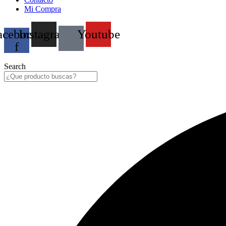
Mi Compra
acebook-
Instagram
Youtube
f
Search