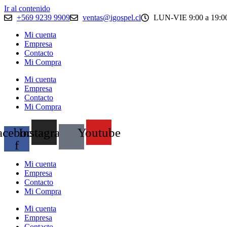
Ir al contenido
+569 9239 9909
ventas@igospel.cl
LUN-VIE 9:00 a 19:00
Mi cuenta
Empresa
Contacto
Mi Compra
Mi cuenta
Empresa
Contacto
Mi Compra
acebook-
Instagram
Youtube
f
Mi cuenta
Empresa
Contacto
Mi Compra
Mi cuenta
Empresa
Contacto