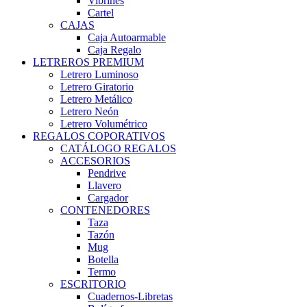
Vibrines
Cartel
CAJAS
Caja Autoarmable
Caja Regalo
LETREROS PREMIUM
Letrero Luminoso
Letrero Giratorio
Letrero Metálico
Letrero Neón
Letrero Volumétrico
REGALOS COPORATIVOS
CATÁLOGO REGALOS
ACCESORIOS
Pendrive
Llavero
Cargador
CONTENEDORES
Taza
Tazón
Mug
Botella
Termo
ESCRITORIO
Cuadernos-Libretas