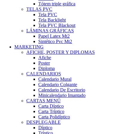
Tótem triple gráfica
TELAS PVC
Tela PVC
Tela Backlight
Tela PVC Blackout
LÁMINAS GRÁFICAS
Papel Latex Mt2
Sintético Pvc Mt2
MARKETING
AFICHE, POSTER Y DIPLOMAS
Afiche
Poster
Diploma
CALENDARIOS
Calendario Mural
Calendario Colgante
Calendario De Escritorio
Minicalendario Imantado
CARTAS MENÚ
Carta Díptico
Carta Tríptico
Carta Polidíptico
DESPLEGABLE
Díptico
Tríptico