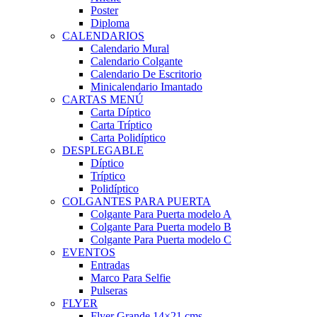
Poster
Diploma
CALENDARIOS
Calendario Mural
Calendario Colgante
Calendario De Escritorio
Minicalendario Imantado
CARTAS MENÚ
Carta Díptico
Carta Tríptico
Carta Polidíptico
DESPLEGABLE
Díptico
Tríptico
Polidíptico
COLGANTES PARA PUERTA
Colgante Para Puerta modelo A
Colgante Para Puerta modelo B
Colgante Para Puerta modelo C
EVENTOS
Entradas
Marco Para Selfie
Pulseras
FLYER
Flyer Grande 14×21 cms.