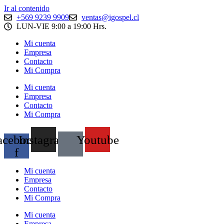
Ir al contenido
+569 9239 9909
ventas@igospel.cl
LUN-VIE 9:00 a 19:00 Hrs.
Mi cuenta
Empresa
Contacto
Mi Compra
Mi cuenta
Empresa
Contacto
Mi Compra
acebook-
Instagram
Youtube
f
Mi cuenta
Empresa
Contacto
Mi Compra
Mi cuenta
Empresa