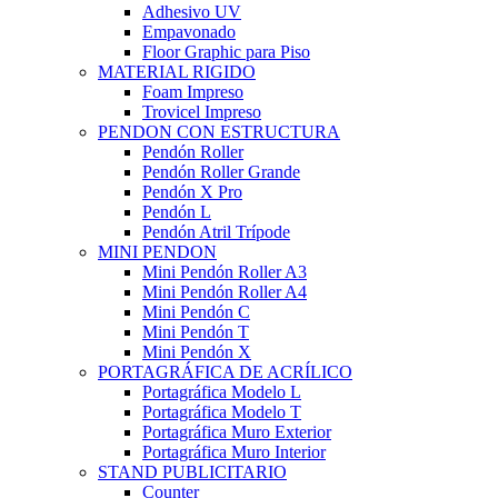
Adhesivo UV
Empavonado
Floor Graphic para Piso
MATERIAL RIGIDO
Foam Impreso
Trovicel Impreso
PENDON CON ESTRUCTURA
Pendón Roller
Pendón Roller Grande
Pendón X Pro
Pendón L
Pendón Atril Trípode
MINI PENDON
Mini Pendón Roller A3
Mini Pendón Roller A4
Mini Pendón C
Mini Pendón T
Mini Pendón X
PORTAGRÁFICA DE ACRÍLICO
Portagráfica Modelo L
Portagráfica Modelo T
Portagráfica Muro Exterior
Portagráfica Muro Interior
STAND PUBLICITARIO
Counter