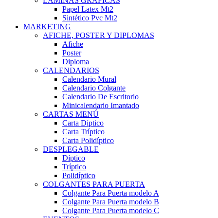
LÁMINAS GRÁFICAS
Papel Latex Mt2
Sintético Pvc Mt2
MARKETING
AFICHE, POSTER Y DIPLOMAS
Afiche
Poster
Diploma
CALENDARIOS
Calendario Mural
Calendario Colgante
Calendario De Escritorio
Minicalendario Imantado
CARTAS MENÚ
Carta Díptico
Carta Tríptico
Carta Polidíptico
DESPLEGABLE
Díptico
Tríptico
Polidíptico
COLGANTES PARA PUERTA
Colgante Para Puerta modelo A
Colgante Para Puerta modelo B
Colgante Para Puerta modelo C