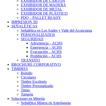
EXHIBIDOR DE CARTÓN
EXHIBIDOR DE MADERA
EXHIBIDOR DE METAL
EXHIBIDOR DE PLÁSTICO
PDQ – PALLET READY
IMPRESION 3D
SEÑALÉTICAS
Señalética en Los Andes y Valle del Aconcagua
PERSONALIZADOS
SEGURIDAD
Advertencia – ACHS
Emergencia – ACHS
Evacuación – ACHS
Prohibición – ACHS
TRÁNSITO
BROCHURE CORPORATIVO
TIMBRES
Bolsillo
Circulares
Timbre Escritorio
Timbre Personalizado
Tintas
Tampón
Soluciones en Minería
Señalética Minera en Antofagasta