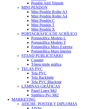
Pendón Atril Trípode
MINI PENDON
Mini Pendón Roller A3
Mini Pendón Roller A4
Mini Pendón C
Mini Pendón T
Mini Pendón X
PORTAGRÁFICA DE ACRÍLICO
Portagráfica Modelo L
Portagráfica Modelo T
Portagráfica Muro Exterior
Portagráfica Muro Interior
STAND PUBLICITARIO
Counter
Tótem triple gráfica
TELAS PVC
Tela PVC
Tela Backlight
Tela PVC Blackout
LÁMINAS GRÁFICAS
Papel Latex Mt2
Sintético Pvc Mt2
MARKETING
AFICHE, POSTER Y DIPLOMAS
Afiche