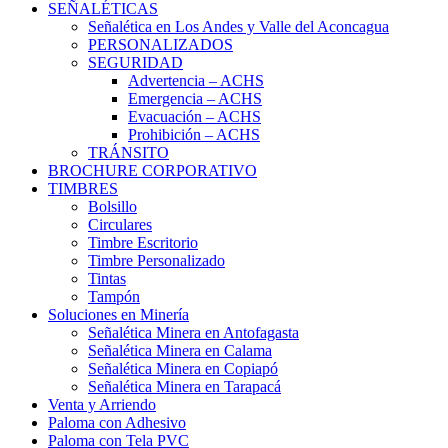
SEÑALÉTICAS
Señalética en Los Andes y Valle del Aconcagua
PERSONALIZADOS
SEGURIDAD
Advertencia – ACHS
Emergencia – ACHS
Evacuación – ACHS
Prohibición – ACHS
TRÁNSITO
BROCHURE CORPORATIVO
TIMBRES
Bolsillo
Circulares
Timbre Escritorio
Timbre Personalizado
Tintas
Tampón
Soluciones en Minería
Señalética Minera en Antofagasta
Señalética Minera en Calama
Señalética Minera en Copiapó
Señalética Minera en Tarapacá
Venta y Arriendo
Paloma con Adhesivo
Paloma con Tela PVC