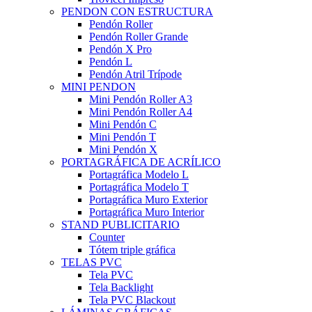
PENDON CON ESTRUCTURA
Pendón Roller
Pendón Roller Grande
Pendón X Pro
Pendón L
Pendón Atril Trípode
MINI PENDON
Mini Pendón Roller A3
Mini Pendón Roller A4
Mini Pendón C
Mini Pendón T
Mini Pendón X
PORTAGRÁFICA DE ACRÍLICO
Portagráfica Modelo L
Portagráfica Modelo T
Portagráfica Muro Exterior
Portagráfica Muro Interior
STAND PUBLICITARIO
Counter
Tótem triple gráfica
TELAS PVC
Tela PVC
Tela Backlight
Tela PVC Blackout