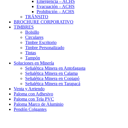
Emergencia – ACHS
Evacuación – ACHS
Prohibición – ACHS
TRÁNSITO
BROCHURE CORPORATIVO
TIMBRES
Bolsillo
Circulares
Timbre Escritorio
Timbre Personalizado
Tintas
Tampón
Soluciones en Minería
Señalética Minera en Antofagasta
Señalética Minera en Calama
Señalética Minera en Copiapó
Señalética Minera en Tarapacá
Venta y Arriendo
Paloma con Adhesivo
Paloma con Tela PVC
Paloma Marco de Aluminio
Pendón Colgantes