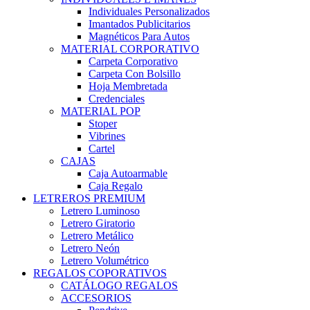
Individuales Personalizados
Imantados Publicitarios
Magnéticos Para Autos
MATERIAL CORPORATIVO
Carpeta Corporativo
Carpeta Con Bolsillo
Hoja Membretada
Credenciales
MATERIAL POP
Stoper
Vibrines
Cartel
CAJAS
Caja Autoarmable
Caja Regalo
LETREROS PREMIUM
Letrero Luminoso
Letrero Giratorio
Letrero Metálico
Letrero Neón
Letrero Volumétrico
REGALOS COPORATIVOS
CATÁLOGO REGALOS
ACCESORIOS