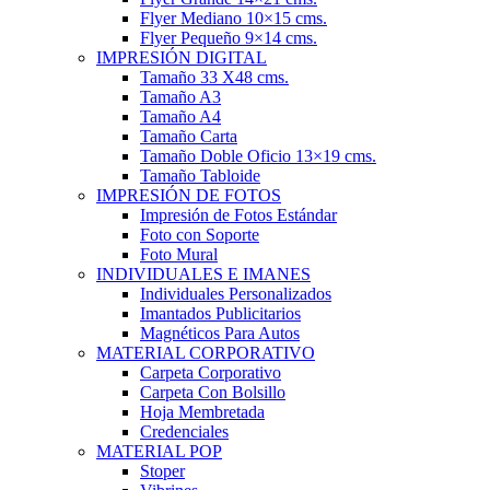
Flyer Mediano 10×15 cms.
Flyer Pequeño 9×14 cms.
IMPRESIÓN DIGITAL
Tamaño 33 X48 cms.
Tamaño A3
Tamaño A4
Tamaño Carta
Tamaño Doble Oficio 13×19 cms.
Tamaño Tabloide
IMPRESIÓN DE FOTOS
Impresión de Fotos Estándar
Foto con Soporte
Foto Mural
INDIVIDUALES E IMANES
Individuales Personalizados
Imantados Publicitarios
Magnéticos Para Autos
MATERIAL CORPORATIVO
Carpeta Corporativo
Carpeta Con Bolsillo
Hoja Membretada
Credenciales
MATERIAL POP
Stoper