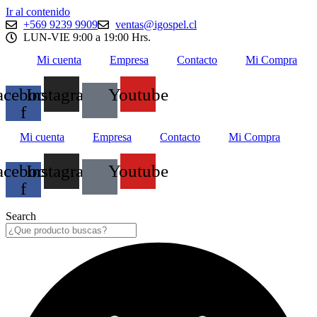
Ir al contenido
+569 9239 9909
ventas@igospel.cl
LUN-VIE 9:00 a 19:00 Hrs.
Mi cuenta
Empresa
Contacto
Mi Compra
acebook-
Instagram
Youtube
f
Mi cuenta
Empresa
Contacto
Mi Compra
acebook-
Instagram
Youtube
f
Search