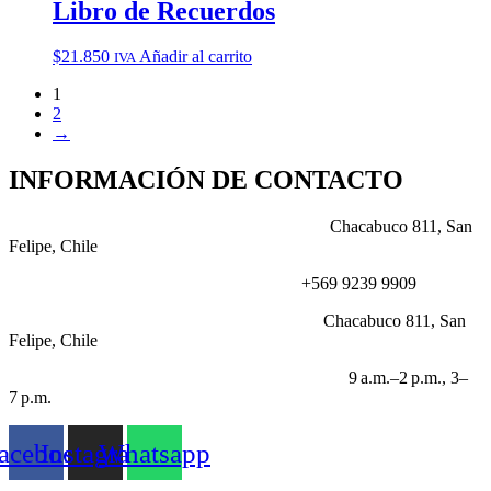
Libro de Recuerdos
$
21.850
Añadir al carrito
IVA
1
2
→
INFORMACIÓN DE CONTACTO
DIRECCIÓN:
Chacabuco 811, San
Felipe, Chile
NÚMERO:
+569 9239 9909
CORREO:
Chacabuco 811, San
Felipe, Chile
HORARIO LABORABLE:
9 a.m.–2 p.m., 3–
7 p.m.
acebook
Instagram
Whatsapp