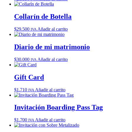
Collarín de Botella
$
29.500
Añadir al carrito
IVA
Diario de mi matrimonio
$
30.000
Añadir al carrito
IVA
Gift Card
$
1.710
Añadir al carrito
IVA
Invitación Boarding Pass Tag
$
1.700
Añadir al carrito
IVA