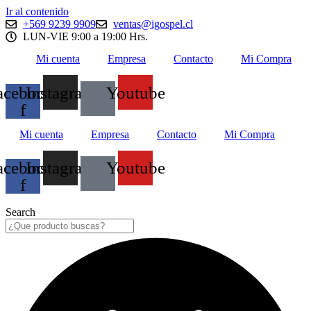
Ir al contenido
+569 9239 9909
ventas@igospel.cl
LUN-VIE 9:00 a 19:00 Hrs.
Mi cuenta
Empresa
Contacto
Mi Compra
acebook-
Instagram
Youtube
f
Mi cuenta
Empresa
Contacto
Mi Compra
acebook-
Instagram
Youtube
f
Search