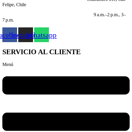
Felipe, Chile
HORARIO LABORABLE:
9 a.m.–2 p.m., 3–
7 p.m.
acebook
Instagram
Whatsapp
SERVICIO AL CLIENTE
Menú