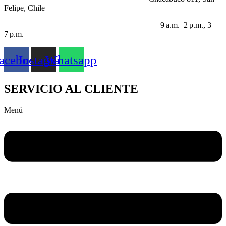
Felipe, Chile
HORARIO LABORABLE:
9 a.m.–2 p.m., 3–
7 p.m.
acebook
Instagram
Whatsapp
SERVICIO AL CLIENTE
Menú