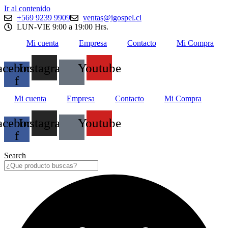
Ir al contenido
+569 9239 9909
ventas@igospel.cl
LUN-VIE 9:00 a 19:00 Hrs.
Mi cuenta
Empresa
Contacto
Mi Compra
acebook-
Instagram
Youtube
f
Mi cuenta
Empresa
Contacto
Mi Compra
acebook-
Instagram
Youtube
f
Search