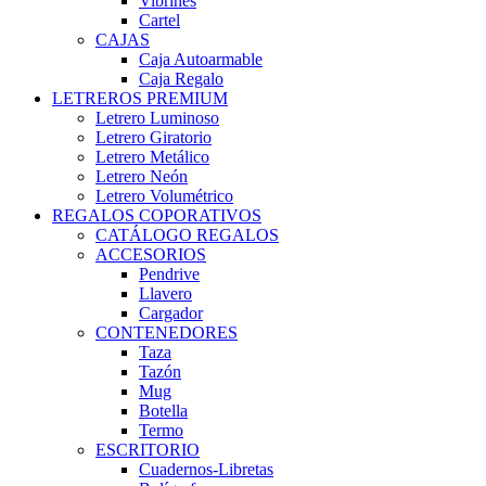
Vibrines
Cartel
CAJAS
Caja Autoarmable
Caja Regalo
LETREROS PREMIUM
Letrero Luminoso
Letrero Giratorio
Letrero Metálico
Letrero Neón
Letrero Volumétrico
REGALOS COPORATIVOS
CATÁLOGO REGALOS
ACCESORIOS
Pendrive
Llavero
Cargador
CONTENEDORES
Taza
Tazón
Mug
Botella
Termo
ESCRITORIO
Cuadernos-Libretas