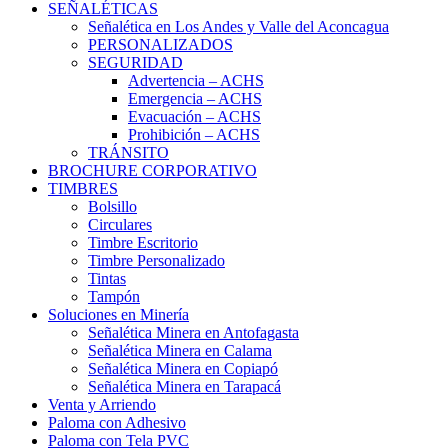
SEÑALÉTICAS
Señalética en Los Andes y Valle del Aconcagua
PERSONALIZADOS
SEGURIDAD
Advertencia – ACHS
Emergencia – ACHS
Evacuación – ACHS
Prohibición – ACHS
TRÁNSITO
BROCHURE CORPORATIVO
TIMBRES
Bolsillo
Circulares
Timbre Escritorio
Timbre Personalizado
Tintas
Tampón
Soluciones en Minería
Señalética Minera en Antofagasta
Señalética Minera en Calama
Señalética Minera en Copiapó
Señalética Minera en Tarapacá
Venta y Arriendo
Paloma con Adhesivo
Paloma con Tela PVC