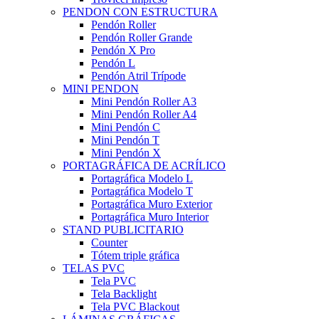
PENDON CON ESTRUCTURA
Pendón Roller
Pendón Roller Grande
Pendón X Pro
Pendón L
Pendón Atril Trípode
MINI PENDON
Mini Pendón Roller A3
Mini Pendón Roller A4
Mini Pendón C
Mini Pendón T
Mini Pendón X
PORTAGRÁFICA DE ACRÍLICO
Portagráfica Modelo L
Portagráfica Modelo T
Portagráfica Muro Exterior
Portagráfica Muro Interior
STAND PUBLICITARIO
Counter
Tótem triple gráfica
TELAS PVC
Tela PVC
Tela Backlight
Tela PVC Blackout