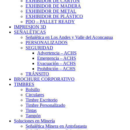
EXHIBIDOR DE CARTÓN
EXHIBIDOR DE MADERA
EXHIBIDOR DE METAL
EXHIBIDOR DE PLÁSTICO
PDQ – PALLET READY
IMPRESION 3D
SEÑALÉTICAS
Señalética en Los Andes y Valle del Aconcagua
PERSONALIZADOS
SEGURIDAD
Advertencia – ACHS
Emergencia – ACHS
Evacuación – ACHS
Prohibición – ACHS
TRÁNSITO
BROCHURE CORPORATIVO
TIMBRES
Bolsillo
Circulares
Timbre Escritorio
Timbre Personalizado
Tintas
Tampón
Soluciones en Minería
Señalética Minera en Antofagasta