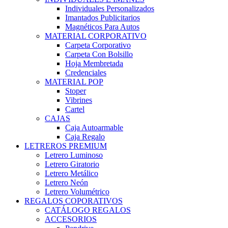
Individuales Personalizados
Imantados Publicitarios
Magnéticos Para Autos
MATERIAL CORPORATIVO
Carpeta Corporativo
Carpeta Con Bolsillo
Hoja Membretada
Credenciales
MATERIAL POP
Stoper
Vibrines
Cartel
CAJAS
Caja Autoarmable
Caja Regalo
LETREROS PREMIUM
Letrero Luminoso
Letrero Giratorio
Letrero Metálico
Letrero Neón
Letrero Volumétrico
REGALOS COPORATIVOS
CATÁLOGO REGALOS
ACCESORIOS