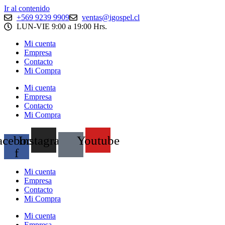
Ir al contenido
+569 9239 9909
ventas@igospel.cl
LUN-VIE 9:00 a 19:00 Hrs.
Mi cuenta
Empresa
Contacto
Mi Compra
Mi cuenta
Empresa
Contacto
Mi Compra
acebook-
Instagram
Youtube
f
Mi cuenta
Empresa
Contacto
Mi Compra
Mi cuenta
Empresa