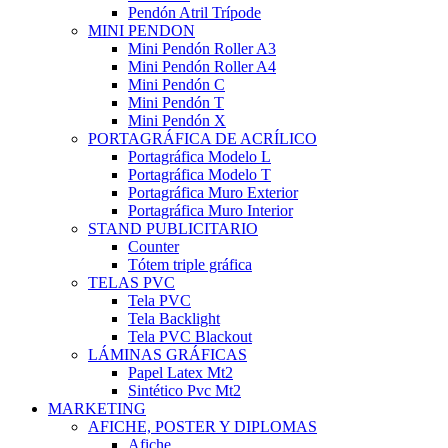
Pendón Atril Trípode
MINI PENDON
Mini Pendón Roller A3
Mini Pendón Roller A4
Mini Pendón C
Mini Pendón T
Mini Pendón X
PORTAGRÁFICA DE ACRÍLICO
Portagráfica Modelo L
Portagráfica Modelo T
Portagráfica Muro Exterior
Portagráfica Muro Interior
STAND PUBLICITARIO
Counter
Tótem triple gráfica
TELAS PVC
Tela PVC
Tela Backlight
Tela PVC Blackout
LÁMINAS GRÁFICAS
Papel Latex Mt2
Sintético Pvc Mt2
MARKETING
AFICHE, POSTER Y DIPLOMAS
Afiche