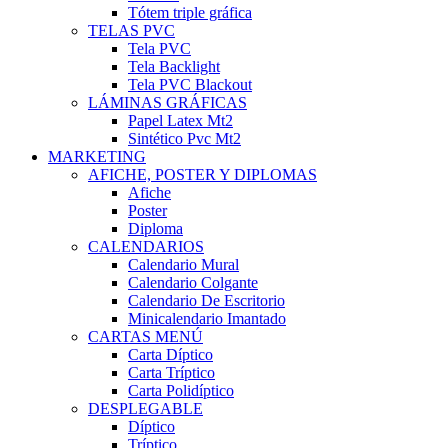
Tótem triple gráfica
TELAS PVC
Tela PVC
Tela Backlight
Tela PVC Blackout
LÁMINAS GRÁFICAS
Papel Latex Mt2
Sintético Pvc Mt2
MARKETING
AFICHE, POSTER Y DIPLOMAS
Afiche
Poster
Diploma
CALENDARIOS
Calendario Mural
Calendario Colgante
Calendario De Escritorio
Minicalendario Imantado
CARTAS MENÚ
Carta Díptico
Carta Tríptico
Carta Polidíptico
DESPLEGABLE
Díptico
Tríptico