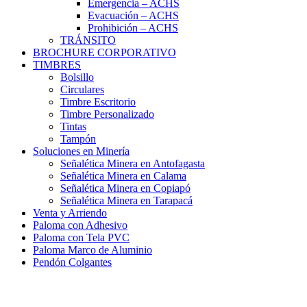
Emergencia – ACHS
Evacuación – ACHS
Prohibición – ACHS
TRÁNSITO
BROCHURE CORPORATIVO
TIMBRES
Bolsillo
Circulares
Timbre Escritorio
Timbre Personalizado
Tintas
Tampón
Soluciones en Minería
Señalética Minera en Antofagasta
Señalética Minera en Calama
Señalética Minera en Copiapó
Señalética Minera en Tarapacá
Venta y Arriendo
Paloma con Adhesivo
Paloma con Tela PVC
Paloma Marco de Aluminio
Pendón Colgantes