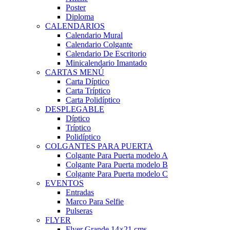
Poster
Diploma
CALENDARIOS
Calendario Mural
Calendario Colgante
Calendario De Escritorio
Minicalendario Imantado
CARTAS MENÚ
Carta Díptico
Carta Tríptico
Carta Polidíptico
DESPLEGABLE
Díptico
Tríptico
Polidíptico
COLGANTES PARA PUERTA
Colgante Para Puerta modelo A
Colgante Para Puerta modelo B
Colgante Para Puerta modelo C
EVENTOS
Entradas
Marco Para Selfie
Pulseras
FLYER
Flyer Grande 14×21 cms.