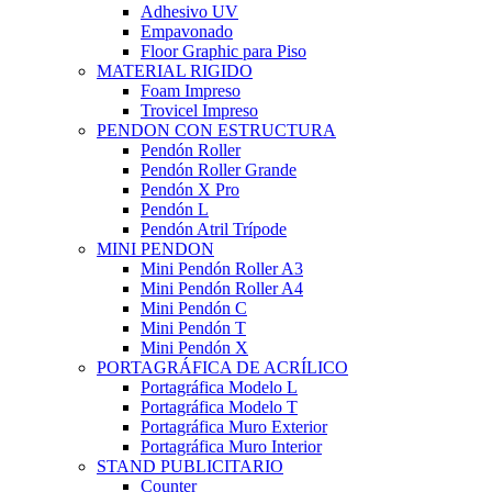
Adhesivo UV
Empavonado
Floor Graphic para Piso
MATERIAL RIGIDO
Foam Impreso
Trovicel Impreso
PENDON CON ESTRUCTURA
Pendón Roller
Pendón Roller Grande
Pendón X Pro
Pendón L
Pendón Atril Trípode
MINI PENDON
Mini Pendón Roller A3
Mini Pendón Roller A4
Mini Pendón C
Mini Pendón T
Mini Pendón X
PORTAGRÁFICA DE ACRÍLICO
Portagráfica Modelo L
Portagráfica Modelo T
Portagráfica Muro Exterior
Portagráfica Muro Interior
STAND PUBLICITARIO
Counter