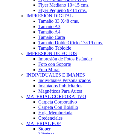
Flyer Mediano 10×15 cms.
Flyer Pequeño 9×14 cms.
IMPRESIÓN DIGITAL
Tamaño 33 X48 cms.
Tamaño A3
Tamaño A4
Tamaño Carta
Tamaño Doble Oficio 13×19 cms.
Tamaño Tabloide
IMPRESIÓN DE FOTOS
Impresión de Fotos Estándar
Foto con Soporte
Foto Mural
INDIVIDUALES E IMANES
Individuales Personalizados
Imantados Publicitarios
Magnéticos Para Autos
MATERIAL CORPORATIVO
Carpeta Corporativo
Carpeta Con Bolsillo
Hoja Membretada
Credenciales
MATERIAL POP
Stoper