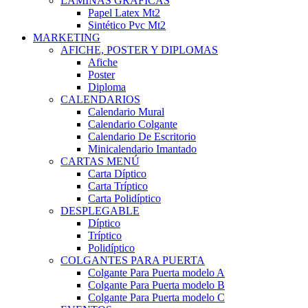
LÁMINAS GRÁFICAS
Papel Latex Mt2
Sintético Pvc Mt2
MARKETING
AFICHE, POSTER Y DIPLOMAS
Afiche
Poster
Diploma
CALENDARIOS
Calendario Mural
Calendario Colgante
Calendario De Escritorio
Minicalendario Imantado
CARTAS MENÚ
Carta Díptico
Carta Tríptico
Carta Polidíptico
DESPLEGABLE
Díptico
Tríptico
Polidíptico
COLGANTES PARA PUERTA
Colgante Para Puerta modelo A
Colgante Para Puerta modelo B
Colgante Para Puerta modelo C