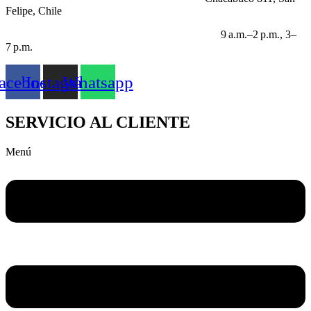
Felipe, Chile
HORARIO LABORABLE:
9 a.m.–2 p.m., 3–
7 p.m.
acebook
Instagram
Whatsapp
SERVICIO AL CLIENTE
Menú