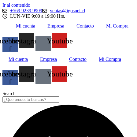
Ir al contenido
+569 9239 9909
ventas@igospel.cl
LUN-VIE 9:00 a 19:00 Hrs.
Mi cuenta
Empresa
Contacto
Mi Compra
acebook-
Instagram
Youtube
f
Mi cuenta
Empresa
Contacto
Mi Compra
acebook-
Instagram
Youtube
f
Search