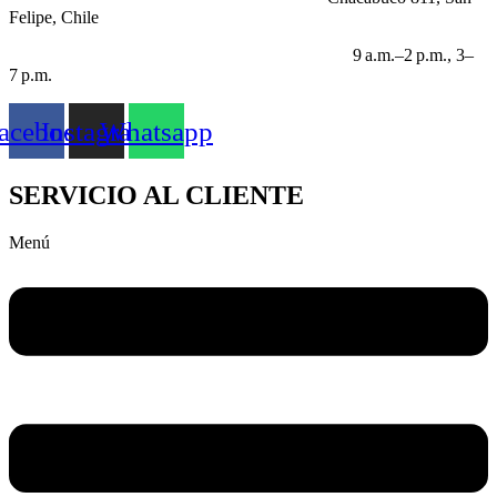
Felipe, Chile
HORARIO LABORABLE:
9 a.m.–2 p.m., 3–
7 p.m.
acebook
Instagram
Whatsapp
SERVICIO AL CLIENTE
Menú