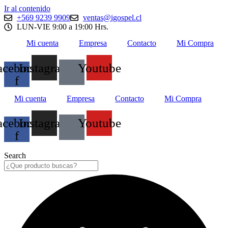
Ir al contenido
+569 9239 9909
ventas@igospel.cl
LUN-VIE 9:00 a 19:00 Hrs.
Mi cuenta
Empresa
Contacto
Mi Compra
acebook-
Instagram
Youtube
f
Mi cuenta
Empresa
Contacto
Mi Compra
acebook-
Instagram
Youtube
f
Search