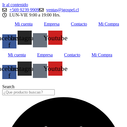
Ir al contenido
+569 9239 9909
ventas@igospel.cl
LUN-VIE 9:00 a 19:00 Hrs.
Mi cuenta
Empresa
Contacto
Mi Compra
acebook-
Instagram
Youtube
f
Mi cuenta
Empresa
Contacto
Mi Compra
acebook-
Instagram
Youtube
f
Search