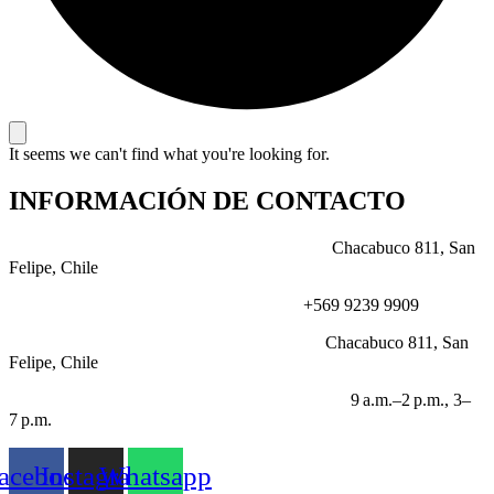
It seems we can't find what you're looking for.
INFORMACIÓN DE CONTACTO
DIRECCIÓN:
Chacabuco 811, San
Felipe, Chile
NÚMERO:
+569 9239 9909
CORREO:
Chacabuco 811, San
Felipe, Chile
HORARIO LABORABLE:
9 a.m.–2 p.m., 3–
7 p.m.
acebook
Instagram
Whatsapp