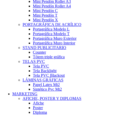
Mini Pendón Roller A3
Mini Pendón Roller A4
Mini Pendón C
Mini Pendón T
Mini Pendón X
PORTAGRÁFICA DE ACRÍLICO
Portagráfica Modelo L
Portagráfica Modelo T
Portagráfica Muro Exterior
Portagráfica Muro Interior
STAND PUBLICITARIO
Counter
Tótem triple gráfica
TELAS PVC
Tela PVC
Tela Backlight
Tela PVC Blackout
LÁMINAS GRÁFICAS
Papel Latex Mt2
Sintético Pvc Mt2
MARKETING
AFICHE, POSTER Y DIPLOMAS
Afiche
Poster
Diploma