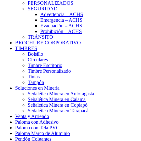
PERSONALIZADOS
SEGURIDAD
Advertencia – ACHS
Emergencia – ACHS
Evacuación – ACHS
Prohibición – ACHS
TRÁNSITO
BROCHURE CORPORATIVO
TIMBRES
Bolsillo
Circulares
Timbre Escritorio
Timbre Personalizado
Tintas
Tampón
Soluciones en Minería
Señalética Minera en Antofagasta
Señalética Minera en Calama
Señalética Minera en Copiapó
Señalética Minera en Tarapacá
Venta y Arriendo
Paloma con Adhesivo
Paloma con Tela PVC
Paloma Marco de Aluminio
Pendón Colgantes