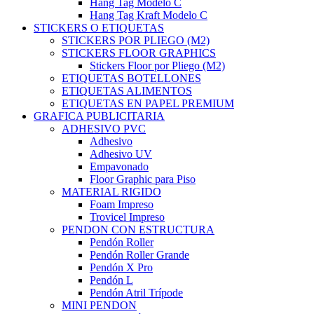
Hang Tag Modelo C
Hang Tag Kraft Modelo C
STICKERS O ETIQUETAS
STICKERS POR PLIEGO (M2)
STICKERS FLOOR GRAPHICS
Stickers Floor por Pliego (M2)
ETIQUETAS BOTELLONES
ETIQUETAS ALIMENTOS
ETIQUETAS EN PAPEL PREMIUM
GRAFICA PUBLICITARIA
ADHESIVO PVC
Adhesivo
Adhesivo UV
Empavonado
Floor Graphic para Piso
MATERIAL RIGIDO
Foam Impreso
Trovicel Impreso
PENDON CON ESTRUCTURA
Pendón Roller
Pendón Roller Grande
Pendón X Pro
Pendón L
Pendón Atril Trípode
MINI PENDON