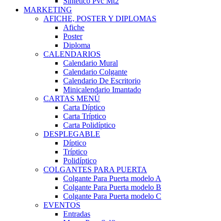
Sintético Pvc Mt2
MARKETING
AFICHE, POSTER Y DIPLOMAS
Afiche
Poster
Diploma
CALENDARIOS
Calendario Mural
Calendario Colgante
Calendario De Escritorio
Minicalendario Imantado
CARTAS MENÚ
Carta Díptico
Carta Tríptico
Carta Polidíptico
DESPLEGABLE
Díptico
Tríptico
Polidíptico
COLGANTES PARA PUERTA
Colgante Para Puerta modelo A
Colgante Para Puerta modelo B
Colgante Para Puerta modelo C
EVENTOS
Entradas