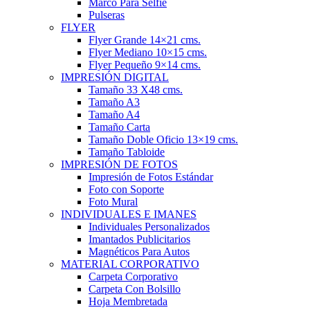
Marco Para Selfie
Pulseras
FLYER
Flyer Grande 14×21 cms.
Flyer Mediano 10×15 cms.
Flyer Pequeño 9×14 cms.
IMPRESIÓN DIGITAL
Tamaño 33 X48 cms.
Tamaño A3
Tamaño A4
Tamaño Carta
Tamaño Doble Oficio 13×19 cms.
Tamaño Tabloide
IMPRESIÓN DE FOTOS
Impresión de Fotos Estándar
Foto con Soporte
Foto Mural
INDIVIDUALES E IMANES
Individuales Personalizados
Imantados Publicitarios
Magnéticos Para Autos
MATERIAL CORPORATIVO
Carpeta Corporativo
Carpeta Con Bolsillo
Hoja Membretada