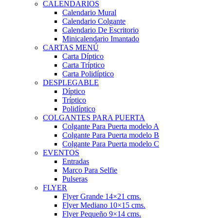
CALENDARIOS
Calendario Mural
Calendario Colgante
Calendario De Escritorio
Minicalendario Imantado
CARTAS MENÚ
Carta Díptico
Carta Tríptico
Carta Polidíptico
DESPLEGABLE
Díptico
Tríptico
Polidíptico
COLGANTES PARA PUERTA
Colgante Para Puerta modelo A
Colgante Para Puerta modelo B
Colgante Para Puerta modelo C
EVENTOS
Entradas
Marco Para Selfie
Pulseras
FLYER
Flyer Grande 14×21 cms.
Flyer Mediano 10×15 cms.
Flyer Pequeño 9×14 cms.