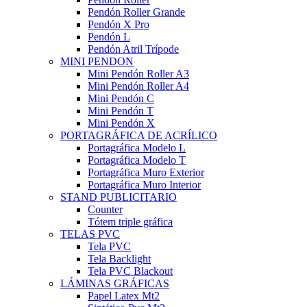
Pendón Roller Grande
Pendón X Pro
Pendón L
Pendón Atril Trípode
MINI PENDON
Mini Pendón Roller A3
Mini Pendón Roller A4
Mini Pendón C
Mini Pendón T
Mini Pendón X
PORTAGRÁFICA DE ACRÍLICO
Portagráfica Modelo L
Portagráfica Modelo T
Portagráfica Muro Exterior
Portagráfica Muro Interior
STAND PUBLICITARIO
Counter
Tótem triple gráfica
TELAS PVC
Tela PVC
Tela Backlight
Tela PVC Blackout
LÁMINAS GRÁFICAS
Papel Latex Mt2