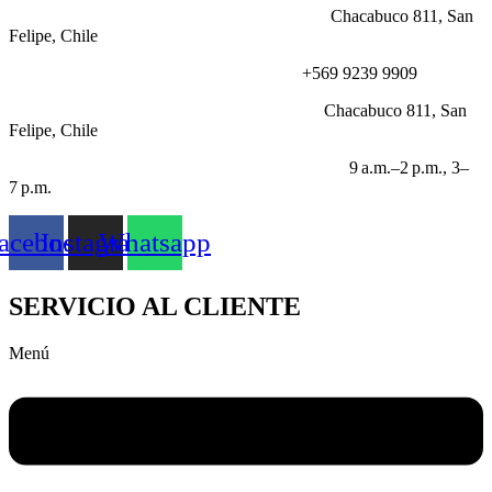
DIRECCIÓN:
Chacabuco 811, San
Felipe, Chile
NÚMERO:
+569 9239 9909
CORREO:
Chacabuco 811, San
Felipe, Chile
HORARIO LABORABLE:
9 a.m.–2 p.m., 3–
7 p.m.
acebook
Instagram
Whatsapp
SERVICIO AL CLIENTE
Menú