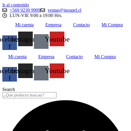
Ir al contenido
+569 9239 9909
ventas@igospel.cl
LUN-VIE 9:00 a 19:00 Hrs.
Mi cuenta
Empresa
Contacto
Mi Compra
acebook-
Instagram
Youtube
f
Mi cuenta
Empresa
Contacto
Mi Compra
acebook-
Instagram
Youtube
f
Search