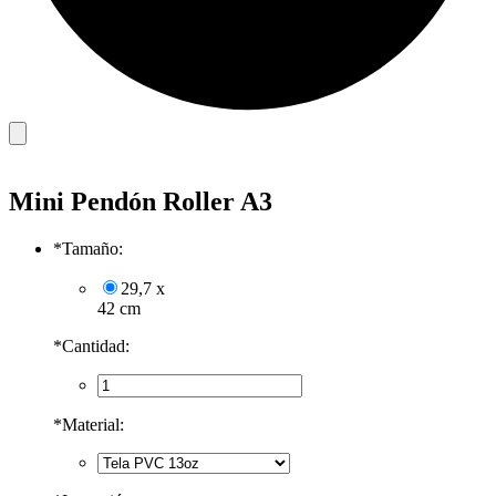
Mini Pendón Roller A3
*
Tamaño:
29,7 x
42 cm
*
Cantidad:
*
Material: