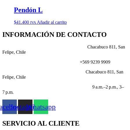
Pendón L
$
41.400
Añadir al carrito
IVA
INFORMACIÓN DE CONTACTO
DIRECCIÓN:
Chacabuco 811, San
Felipe, Chile
NÚMERO:
+569 9239 9909
CORREO:
Chacabuco 811, San
Felipe, Chile
HORARIO LABORABLE:
9 a.m.–2 p.m., 3–
7 p.m.
acebook
Instagram
Whatsapp
SERVICIO AL CLIENTE