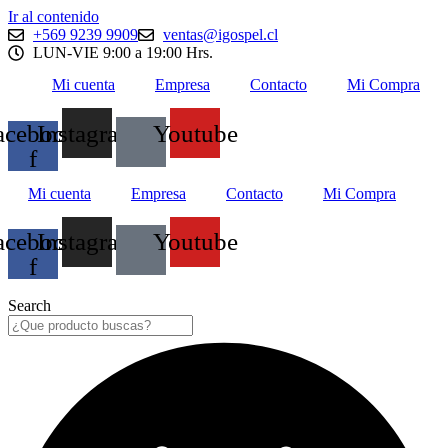
Ir al contenido
+569 9239 9909
ventas@igospel.cl
LUN-VIE 9:00 a 19:00 Hrs.
Mi cuenta
Empresa
Contacto
Mi Compra
acebook-
Instagram
Youtube
f
Mi cuenta
Empresa
Contacto
Mi Compra
acebook-
Instagram
Youtube
f
Search