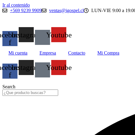
Ir al contenido
+569 9239 9909
ventas@igospel.cl
LUN-VIE 9:00 a 19:00
acebook-
Instagram
Youtube
f
Mi cuenta
Empresa
Contacto
Mi Compra
acebook-
Instagram
Youtube
f
Search