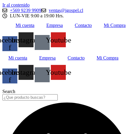
Ir al contenido
+569 9239 9909
ventas@igospel.cl
LUN-VIE 9:00 a 19:00 Hrs.
Mi cuenta
Empresa
Contacto
Mi Compra
acebook-
Instagram
Youtube
f
Mi cuenta
Empresa
Contacto
Mi Compra
acebook-
Instagram
Youtube
f
Search