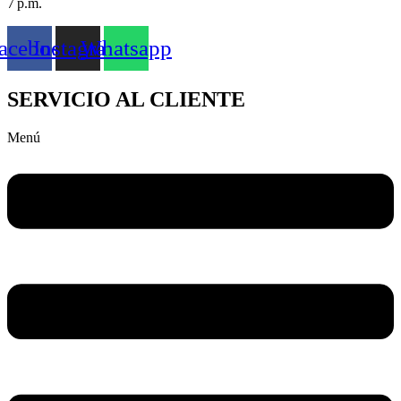
7 p.m.
acebook
Instagram
Whatsapp
SERVICIO AL CLIENTE
Menú