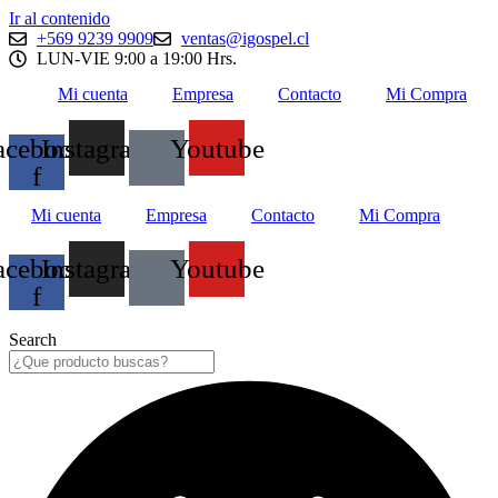
Ir al contenido
+569 9239 9909
ventas@igospel.cl
LUN-VIE 9:00 a 19:00 Hrs.
Mi cuenta
Empresa
Contacto
Mi Compra
acebook-
Instagram
Youtube
f
Mi cuenta
Empresa
Contacto
Mi Compra
acebook-
Instagram
Youtube
f
Search